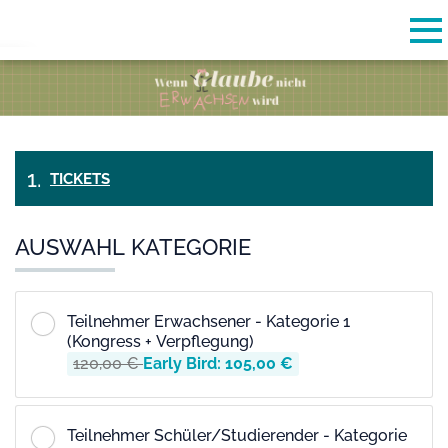
Skip to main content
Erkannte Zeitzone
To
CJ-eV
OK
TICKETS
BEZAHLUNG
MEINE
& CHECK-
INFORMATIONEN
AUSWAHL KATEGORIE
OUT
Teilnehmer Erwachsener - Kategorie 1
(Kongress + Verpflegung)
120,00 €
Early Bird: 105,00 €
Teilnehmer Schüler/Studierender - Kategorie